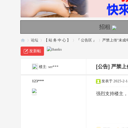
招租
论坛
【 站 务 中 心 】
『 公告区 』
严禁上传"未成
发新帖
SE
»
›
›
›
[公告]
严禁上
楼主:
ser***
123***
发表于 2025-2-14
强烈支持楼主，
X1