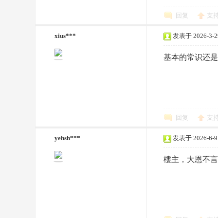
回复
支
xius***
发表于 2026-3-29
基本的常识还是
坛
回复
支
yehsh***
发表于 2026-6-9 
樓主，大恩不言