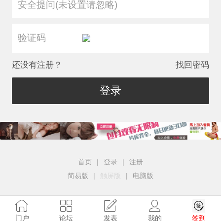
安全提问(未设置请忽略)
还没有注册？
找回密码
登录
首页
|
登录
|
注册
简易版
|
触屏版
|
电脑版
签到
门户
论坛
发表
我的