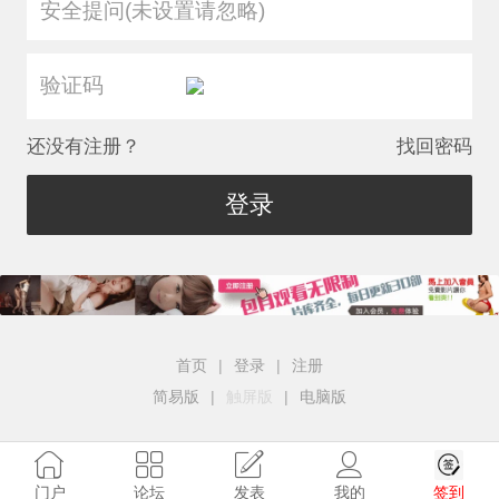
安全提问(未设置请忽略)
还没有注册？
找回密码
登录
首页
|
登录
|
注册
简易版
|
触屏版
|
电脑版
签到
门户
论坛
发表
我的